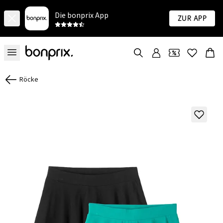
Die bonprix App
Zur App
Röcke