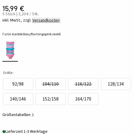
15,99 €
5 Stück | 3,20 € / Stk.
inkl. MwSt., zzgl.
Versandkosten
Farbe:
karibikblau/flamingopink/weiß
Größe:
92/98
104/110
116/122
128/134
140/146
152/158
164/170
Größentabellen
Lieferzeit 1-3 Werktage