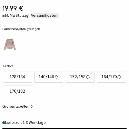
19,99 €
inkl. MwSt., zzgl.
Versandkosten
Farbe:
rosa/blau geringelt
Größe:
128/134
140/146
152/158
164/170
176/182
Größentabellen
Lieferzeit 1-3 Werktage