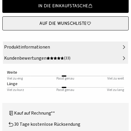
In die Einkaufstasche
Auf die Wunschliste
Produktinformationen
Kundenbewertungen
(33)
Weite
Viel zu eng
Passt genau
Viel zu weit
Länge
Viel zu kurz
Passt genau
Viel zu lang
Kauf auf Rechnung**
30 Tage kostenlose Rücksendung