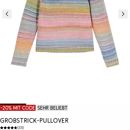
-20% mit Code
Sehr beliebt
Grobstrick-Pullover
(
33
)