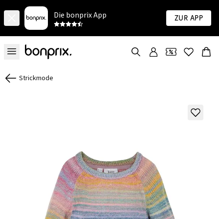
Die bonprix App
Zur App
Strickmode