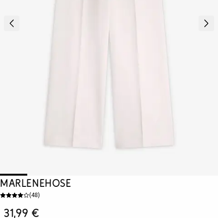
Marlenehose
(
48
)
31,99 €