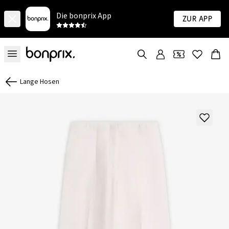
Die bonprix App
Zur App
Lange Hosen