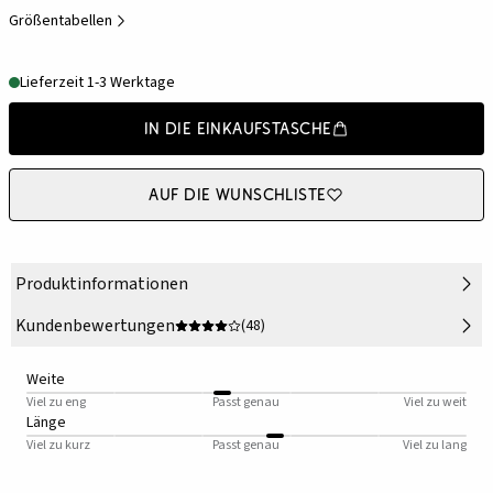
Größentabellen
Lieferzeit 1-3 Werktage
In die Einkaufstasche
Auf die Wunschliste
Produktinformationen
Kundenbewertungen
(48)
Weite
Viel zu eng
Passt genau
Viel zu weit
Länge
Viel zu kurz
Passt genau
Viel zu lang