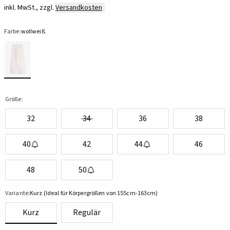
inkl. MwSt., zzgl.
Versandkosten
Farbe:
wollweiß
Größe:
32
34
36
38
40
42
44
46
48
50
Variante:
Kurz (Ideal für Körpergrößen von 155cm-163cm)
Kurz
Regulär