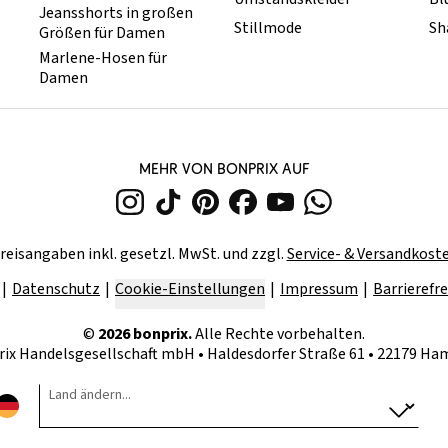
Jeansshorts in großen
Stillmode
Sh
Größen für Damen
Marlene-Hosen für
Damen
MEHR VON BONPRIX AUF
reisangaben inkl. gesetzl. MwSt. und zzgl.
Service- & Versandkost
Datenschutz
Cookie-Einstellungen
Impressum
Barrierefre
©
2026
bonprix.
Alle Rechte vorbehalten.
rix Handelsgesellschaft mbH
•
Haldesdorfer Straße 61 • 22179 H
Land ändern...