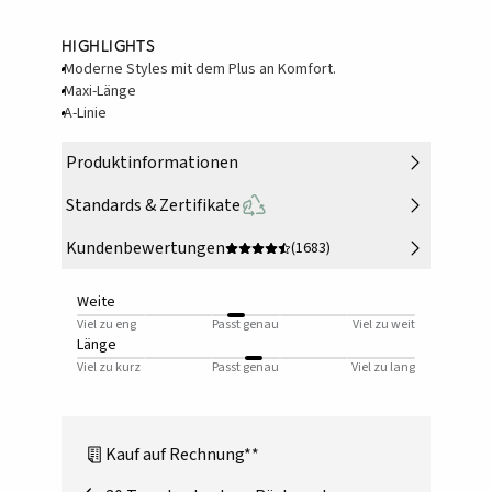
Highlights
Moderne Styles mit dem Plus an Komfort.
Maxi-Länge
A-Linie
Produktinformationen
Standards & Zertifikate
Kundenbewertungen
(1683)
Weite
Viel zu eng
Passt genau
Viel zu weit
Länge
Viel zu kurz
Passt genau
Viel zu lang
Kauf auf Rechnung**