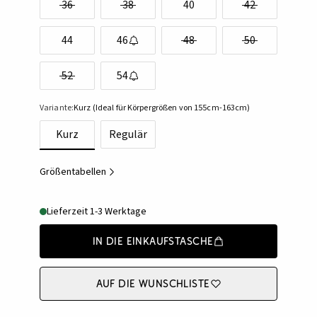
36
38
40
42
44
46
48
50
52
54
Variante:
Kurz (Ideal für Körpergrößen von 155cm-163cm)
Kurz
Regulär
Größentabellen
Lieferzeit 1-3 Werktage
In die Einkaufstasche
Auf die Wunschliste