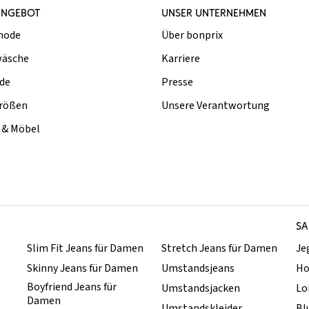
ANGEBOT
UNSER UNTERNEHMEN
mode
Über bonprix
äsche
Karriere
de
Presse
rößen
Unsere Verantwortung
& Möbel
SA
Slim Fit Jeans für Damen
Stretch Jeans für Damen
Je
Skinny Jeans für Damen
Umstandsjeans
Ho
Boyfriend Jeans für
Umstandsjacken
Lo
Damen
Umstandskleider
Bl