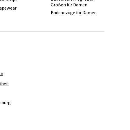
Größen für Damen
apewear
Badeanzüge für Damen
en
iheit
amburg