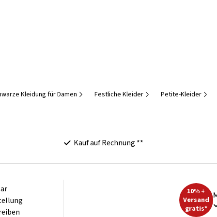
hwarze Kleidung für Damen
Festliche Kleider
Petite-Kleider
Kauf auf Rechnung **
ar
10% +
M
tellung
Versand
gratis*
reiben