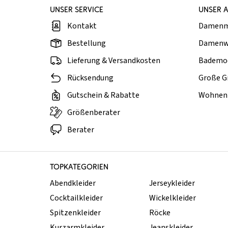
UNSER SERVICE
UNSER 
Kontakt
Damen
Bestellung
Damenw
Lieferung & Versandkosten
Bademo
Rücksendung
Große G
Gutschein & Rabatte
Wohnen 
Größenberater
Berater
TOPKATEGORIEN
Abendkleider
Jerseykleider
Cocktailkleider
Wickelkleider
Spitzenkleider
Röcke
Kurzarmkleider
Jeanskleider