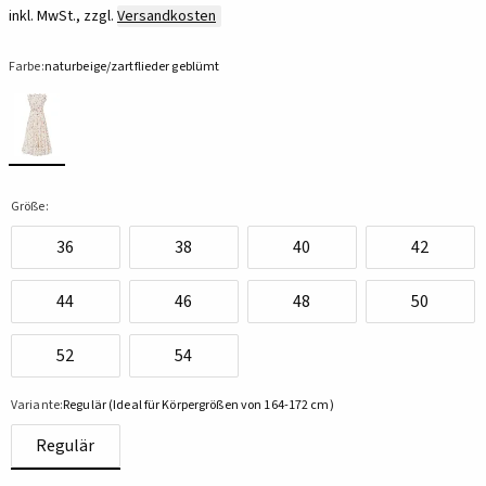
inkl. MwSt., zzgl.
Versandkosten
Farbe:
naturbeige/zartflieder geblümt
Größe:
36
38
40
42
44
46
48
50
52
54
Variante:
Regulär (Ideal für Körpergrößen von 164-172 cm)
Regulär