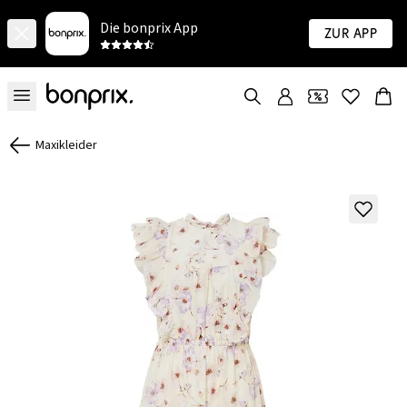
Die bonprix App
Zur App
Maxikleider