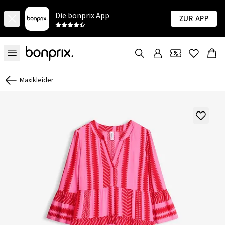
Die bonprix App
Zur App
Maxikleider