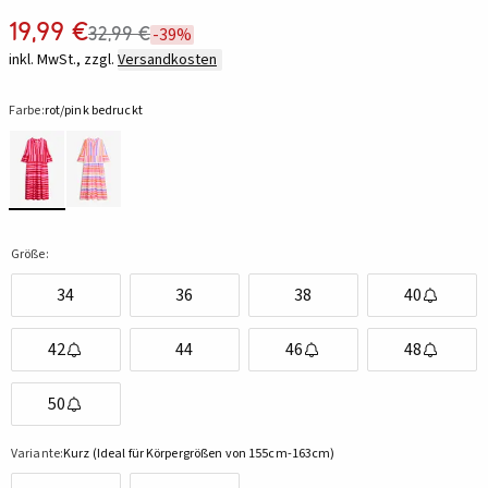
19,99 €
32,99 €
-39%
inkl. MwSt., zzgl.
Versandkosten
Farbe:
rot/pink bedruckt
Größe:
34
36
38
40
42
44
46
48
50
Variante:
Kurz (Ideal für Körpergrößen von 155cm-163cm)