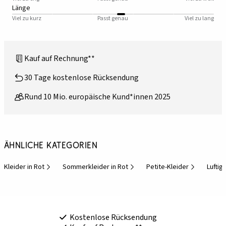
Länge
Viel zu kurz
Passt genau
Viel zu lang
Kauf auf Rechnung**
30 Tage kostenlose Rücksendung
Rund 10 Mio. europäische Kund*innen 2025
Ähnliche Kategorien
Kleider in Rot
Sommerkleider in Rot
Petite-Kleider
Luftig
Kostenlose Rücksendung