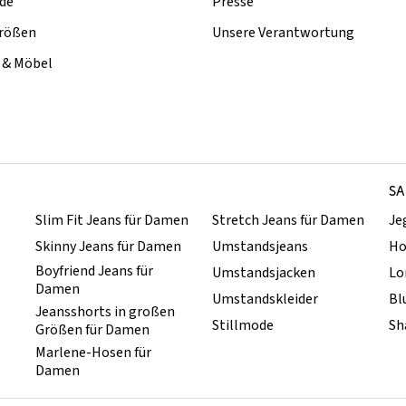
de
Presse
rößen
Unsere Verantwortung
& Möbel
SA
Slim Fit Jeans für Damen
Stretch Jeans für Damen
Je
Skinny Jeans für Damen
Umstandsjeans
Ho
Boyfriend Jeans für
Umstandsjacken
Lo
Damen
Umstandskleider
Bl
Jeansshorts in großen
Stillmode
Sh
Größen für Damen
Marlene-Hosen für
Damen