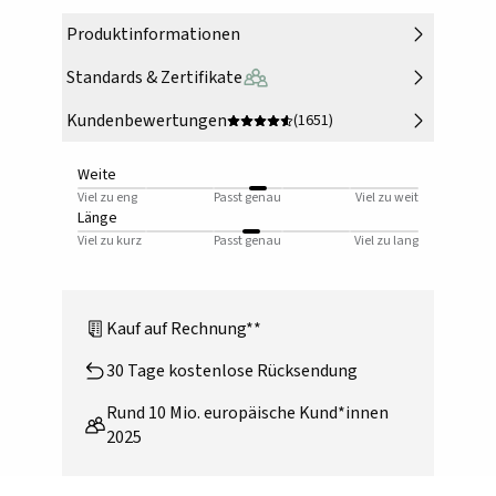
Produktinformationen
Standards & Zertifikate
Kundenbewertungen
(1651)
Weite
Viel zu eng
Passt genau
Viel zu weit
Länge
Viel zu kurz
Passt genau
Viel zu lang
Kauf auf Rechnung**
30 Tage kostenlose Rücksendung
Rund 10 Mio. europäische Kund*innen
2025