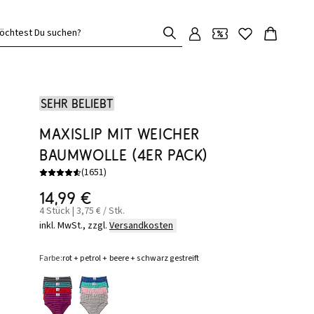
öchtest Du suchen?
Sehr beliebt
Maxislip mit weicher
Baumwolle (4er Pack)
(
1651
)
14,99 €
4 Stück | 3,75 € / Stk.
inkl. MwSt., zzgl.
Versandkosten
Farbe:
rot + petrol + beere + schwarz gestreift