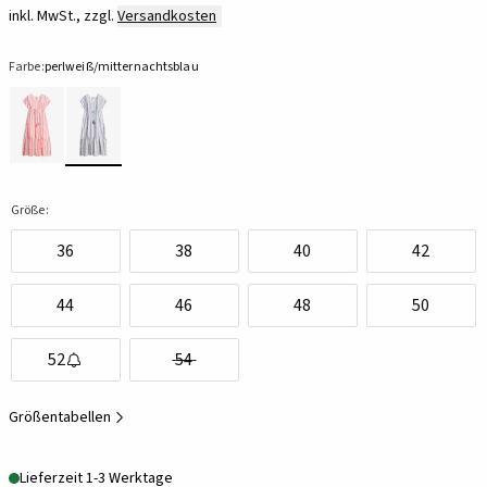
inkl. MwSt., zzgl.
Versandkosten
Farbe:
perlweiß/mitternachtsblau
Größe:
36
38
40
42
44
46
48
50
52
54
Größentabellen
Lieferzeit 1-3 Werktage