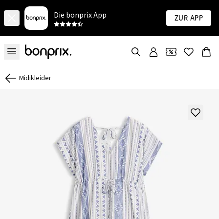
Die bonprix App
Zur App
Midikleider