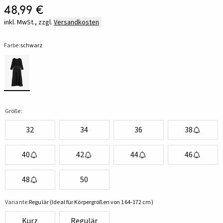
48,99 €
inkl. MwSt., zzgl.
Versandkosten
Farbe:
schwarz
Größe:
32
34
36
38
40
42
44
46
48
50
Variante:
Regulär (Ideal für Körpergrößen von 164-172 cm)
Kurz
Regulär