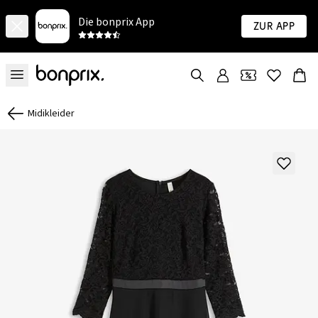
Die bonprix App
Zur App
Midikleider