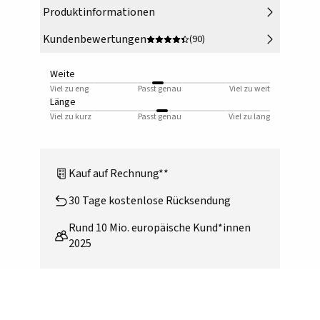
Produktinformationen
Kundenbewertungen
(90)
Weite
Viel zu eng
Passt genau
Viel zu weit
Länge
Viel zu kurz
Passt genau
Viel zu lang
Kauf auf Rechnung**
30 Tage kostenlose Rücksendung
Rund 10 Mio. europäische Kund*innen
2025