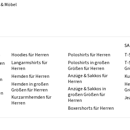
& Möbel
SA
n
Hoodies für Herren
Poloshirts für Herren
T-
Langarmshirts für
Poloshirts in großen
T-
ren
Herren
Größen für Herren
Gr
Anzüge & Sakkos für
Hemden für Herren
Ku
en
Herren
Hemden in großen
He
Anzüge & Sakkos in
Größen für Herren
Gr
en
großen Größen für
Kurzarmhemden für
Je
Herren
Herren
Boxershorts für Herren