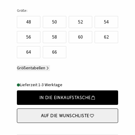
Größe:
48
50
52
54
56
58
60
62
64
66
Größentabellen
Lieferzeit 1-3 Werktage
In die Einkaufstasche
Auf die Wunschliste