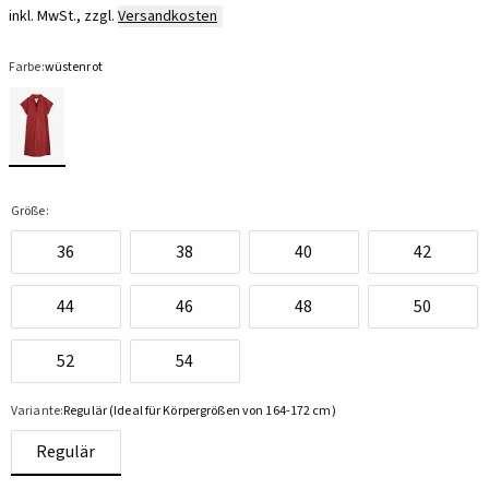
inkl. MwSt., zzgl.
Versandkosten
Farbe:
wüstenrot
Größe:
36
38
40
42
44
46
48
50
52
54
Variante:
Regulär (Ideal für Körpergrößen von 164-172 cm)
Regulär