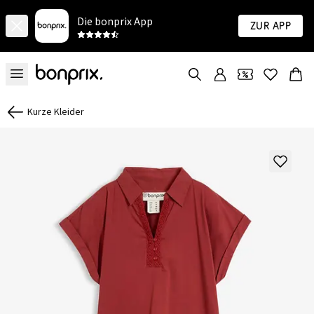
Die bonprix App
Zur App
Kurze Kleider