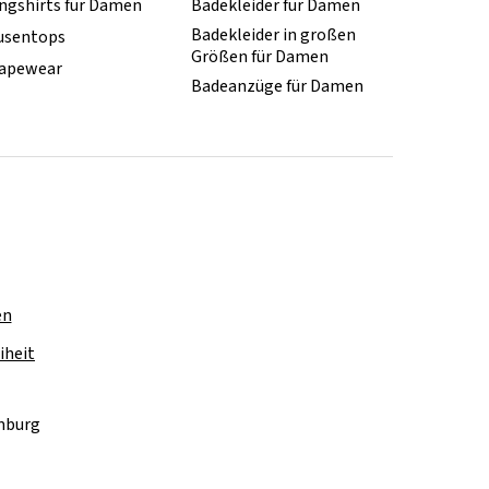
ngshirts für Damen
Badekleider für Damen
Badekleider in großen
usentops
Größen für Damen
apewear
Badeanzüge für Damen
en
iheit
amburg