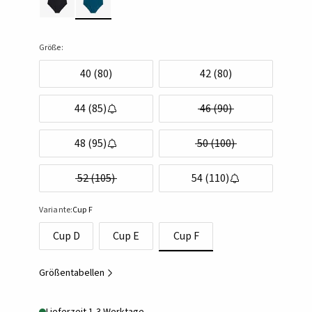
Größe:
40 (80)
42 (80)
44 (85)
46 (90)
48 (95)
50 (100)
52 (105)
54 (110)
Variante:
Cup F
Cup D
Cup E
Cup F
Größentabellen