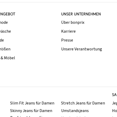
ANGEBOT
UNSER UNTERNEHMEN
mode
Über bonprix
äsche
Karriere
de
Presse
rößen
Unsere Verantwortung
& Möbel
SA
Slim Fit Jeans für Damen
Stretch Jeans für Damen
Je
Skinny Jeans für Damen
Umstandsjeans
Ho