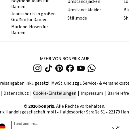
Boyfriend Jeans für
Umstandsjacken
Lo
Damen
Umstandskleider
Bl
Jeansshorts in großen
Stillmode
Sh
Größen für Damen
Marlene-Hosen für
Damen
MEHR VON BONPRIX AUF
reisangaben inkl. gesetzl. MwSt. und zzgl.
Service- & Versandkost
Datenschutz
Cookie-Einstellungen
Impressum
Barrierefre
©
2026
bonprix.
Alle Rechte vorbehalten.
rix Handelsgesellschaft mbH
•
Haldesdorfer Straße 61 • 22179 H
Land ändern...