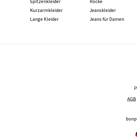
Spitzenkleider
Röcke
Kurzarmkleider
Jeanskleider
Lange Kleider
Jeans für Damen
P
AGB
bonp