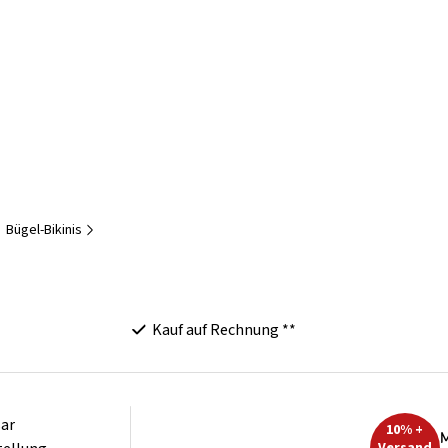
Bügel-Bikinis
Kauf auf Rechnung **
ar
10% +
M