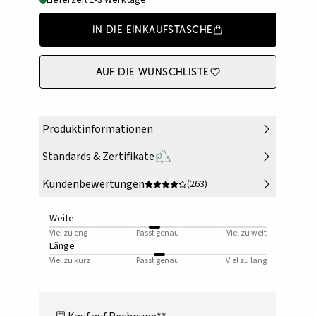
Lieferzeit 1-3 Werktage
In die Einkaufstasche
Auf die Wunschliste
Produktinformationen
Standards & Zertifikate
Kundenbewertungen
(263)
Weite
Viel zu eng
Passt genau
Viel zu weit
Länge
Viel zu kurz
Passt genau
Viel zu lang