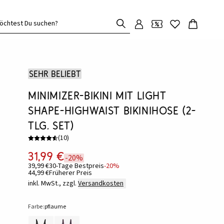
öchtest Du suchen?
Sehr beliebt
Minimizer-Bikini mit Light
Shape-Highwaist Bikinihose (2-
tlg. Set)
(
10
)
31,99 €
-20%
39,99 €
30-Tage Bestpreis
-20%
44,99 €
Früherer Preis
inkl. MwSt., zzgl.
Versandkosten
Farbe:
pflaume