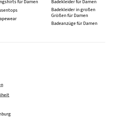
ngshirts für Damen
Badekleider für Damen
Badekleider in großen
usentops
Größen für Damen
apewear
Badeanzüge für Damen
en
iheit
amburg