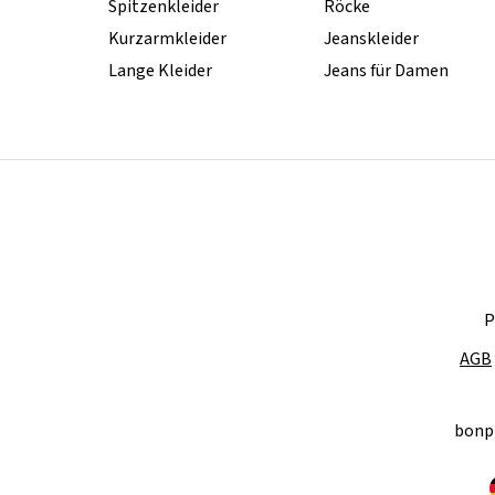
Spitzenkleider
Röcke
Kurzarmkleider
Jeanskleider
Lange Kleider
Jeans für Damen
P
AGB
bonp