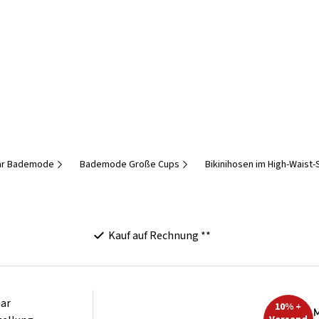
r Bademode
Bademode Große Cups
Bikinihosen im High-Waist-S
Kauf auf Rechnung **
ar
10% +
M