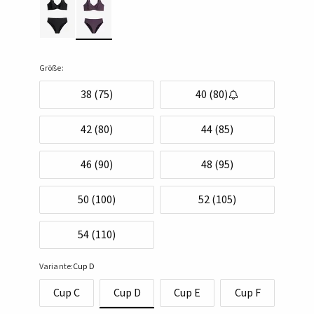
Größe:
38 (75)
40 (80)
42 (80)
44 (85)
46 (90)
48 (95)
50 (100)
52 (105)
54 (110)
Variante:
Cup D
Cup C
Cup D
Cup E
Cup F