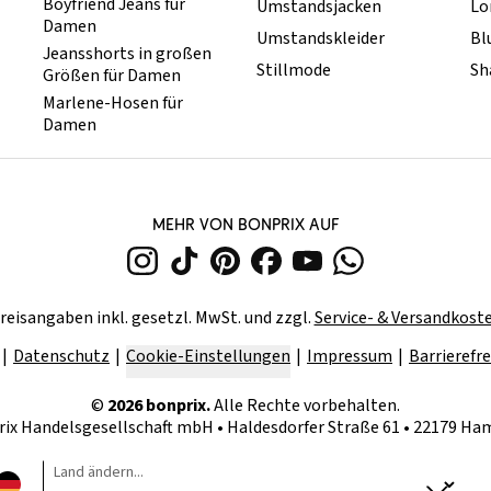
Boyfriend Jeans für
Umstandsjacken
Lo
Damen
Umstandskleider
Bl
Jeansshorts in großen
Stillmode
Sh
Größen für Damen
Marlene-Hosen für
Damen
MEHR VON BONPRIX AUF
reisangaben inkl. gesetzl. MwSt. und zzgl.
Service- & Versandkost
Datenschutz
Cookie-Einstellungen
Impressum
Barrierefre
©
2026
bonprix.
Alle Rechte vorbehalten.
rix Handelsgesellschaft mbH
•
Haldesdorfer Straße 61 • 22179 H
Land ändern...