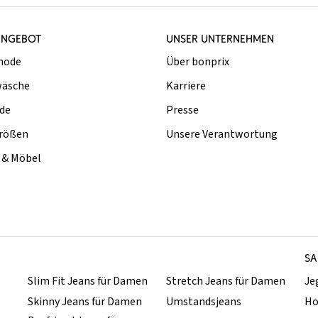
ANGEBOT
UNSER UNTERNEHMEN
mode
Über bonprix
äsche
Karriere
de
Presse
rößen
Unsere Verantwortung
& Möbel
SA
Slim Fit Jeans für Damen
Stretch Jeans für Damen
Je
Skinny Jeans für Damen
Umstandsjeans
Ho