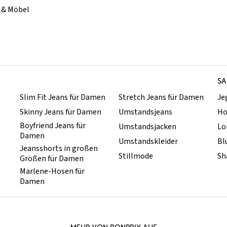
& Möbel
SA
Slim Fit Jeans für Damen
Stretch Jeans für Damen
Je
Skinny Jeans für Damen
Umstandsjeans
Ho
Boyfriend Jeans für
Umstandsjacken
Lo
Damen
Umstandskleider
Bl
Jeansshorts in großen
Stillmode
Sh
Größen für Damen
Marlene-Hosen für
Damen