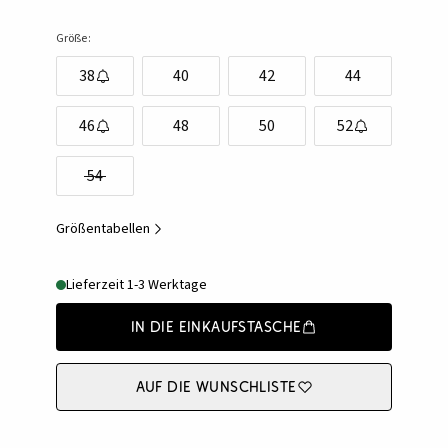
Größe:
38
40
42
44
46
48
50
52
54
Größentabellen
Lieferzeit 1-3 Werktage
In die Einkaufstasche
Auf die Wunschliste