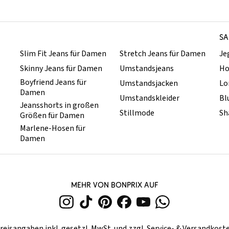
SA
Slim Fit Jeans für Damen
Stretch Jeans für Damen
Je
Skinny Jeans für Damen
Umstandsjeans
Ho
Boyfriend Jeans für
Umstandsjacken
Lo
Damen
Umstandskleider
Bl
Jeansshorts in großen
Stillmode
Sh
Größen für Damen
Marlene-Hosen für
Damen
MEHR VON BONPRIX AUF
reisangaben inkl. gesetzl. MwSt. und zzgl.
Service- & Versandkost