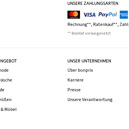
UNSERE ZAHLUNGSARTEN
Rechnung**
,
Ratenkauf**
,
Zahl
** Bonität vorausgesetzt
ANGEBOT
UNSER UNTERNEHMEN
mode
Über bonprix
äsche
Karriere
de
Presse
rößen
Unsere Verantwortung
& Möbel