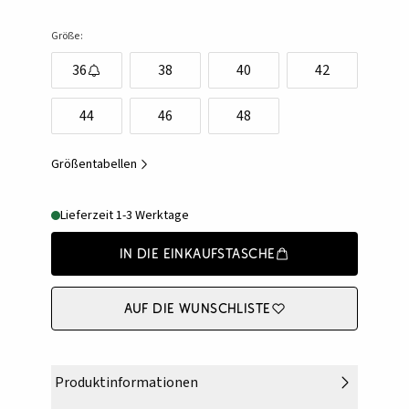
Größe:
36
38
40
42
44
46
48
Größentabellen
Lieferzeit 1-3 Werktage
In die Einkaufstasche
Auf die Wunschliste
Produktinformationen