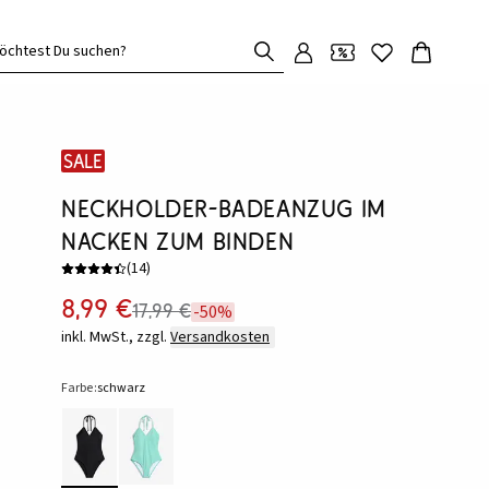
öchtest Du suchen?
SALE
Neckholder-Badeanzug im
Nacken zum Binden
(
14
)
8,99 €
17,99 €
-50%
inkl. MwSt., zzgl.
Versandkosten
Farbe:
schwarz