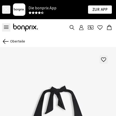
Die bonprix App
Zur App
Oberteile