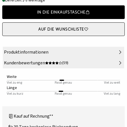
Lieferzeit 1-3 Werktage
In die Einkaufstasche
Auf die Wunschliste
Produktinformationen
Kundenbewertungen
(59)
Weite
Viel zu eng
Passt genau
Viel zu weit
Länge
Viel zu kurz
Passt genau
Viel zu lang
Kauf auf Rechnung**