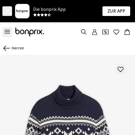
Die bonprix App
Zur App
Herren