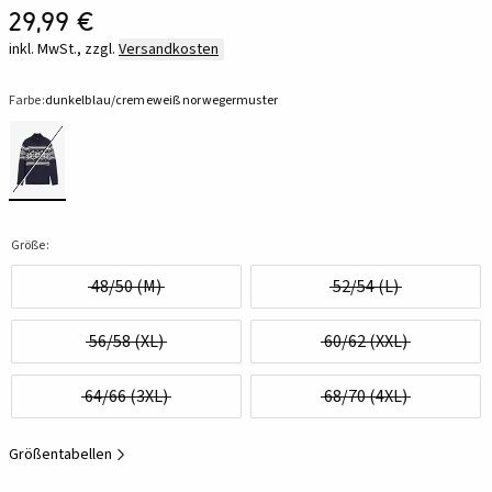
29,99 €
inkl. MwSt., zzgl.
Versandkosten
Farbe:
dunkelblau/cremeweiß norwegermuster
Größe:
48/50 (M)
52/54 (L)
56/58 (XL)
60/62 (XXL)
64/66 (3XL)
68/70 (4XL)
Größentabellen