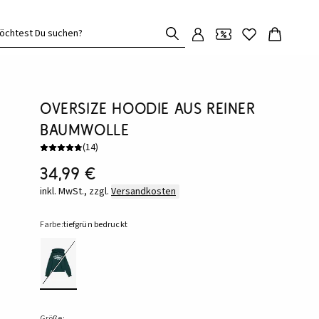
öchtest Du suchen?
Oversize Hoodie aus reiner
Baumwolle
(
14
)
34,99 €
inkl. MwSt., zzgl.
Versandkosten
Farbe:
tiefgrün bedruckt
Größe: