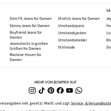
SA
Slim Fit Jeans für Damen
Stretch Jeans für Damen
Je
Skinny Jeans für Damen
Umstandsjeans
Ho
Boyfriend Jeans für
Umstandsjacken
Lo
Damen
Umstandskleider
Bl
Jeansshorts in großen
Stillmode
Sh
Größen für Damen
Marlene-Hosen für
Damen
MEHR VON BONPRIX AUF
reisangaben inkl. gesetzl. MwSt. und zzgl.
Service- & Versandkost