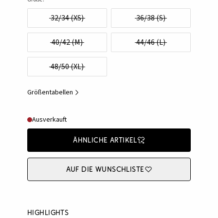
32/34 (XS)
36/38 (S)
40/42 (M)
44/46 (L)
48/50 (XL)
Größentabellen
Ausverkauft
Ähnliche Artikel
Auf die Wunschliste
Highlights