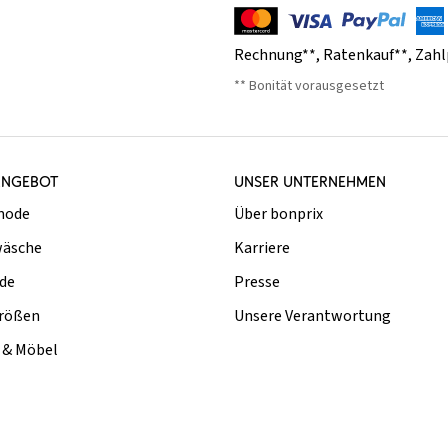
Rechnung**
,
Ratenkauf**
,
Zahl
** Bonität vorausgesetzt
ANGEBOT
UNSER UNTERNEHMEN
mode
Über bonprix
äsche
Karriere
de
Presse
rößen
Unsere Verantwortung
& Möbel