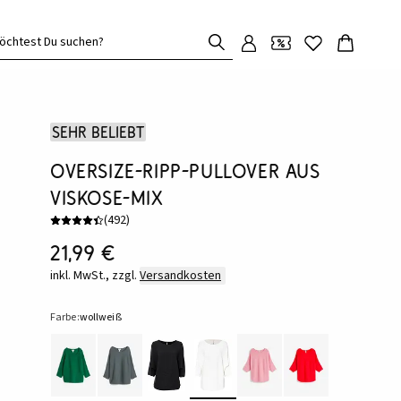
öchtest Du suchen?
Sehr beliebt
Oversize-Ripp-Pullover aus
Viskose-Mix
(
492
)
21,99 €
inkl. MwSt., zzgl.
Versandkosten
Farbe:
wollweiß