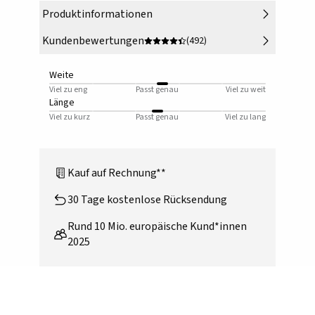
Produktinformationen
Kundenbewertungen
(492)
Weite
Viel zu eng
Passt genau
Viel zu weit
Länge
Viel zu kurz
Passt genau
Viel zu lang
Kauf auf Rechnung**
30 Tage kostenlose Rücksendung
Rund 10 Mio. europäische Kund*innen
2025