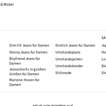
& Möbel
SA
Slim Fit Jeans für Damen
Stretch Jeans für Damen
Je
Skinny Jeans für Damen
Umstandsjeans
Ho
Boyfriend Jeans für
Umstandsjacken
Lo
Damen
Umstandskleider
Bl
Jeansshorts in großen
Stillmode
Sh
Größen für Damen
Marlene-Hosen für
Damen