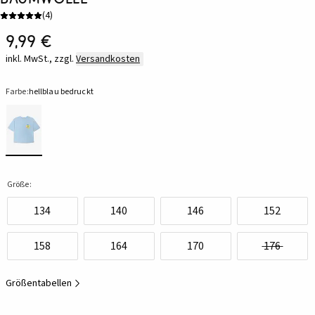
(
4
)
9,99 €
inkl. MwSt., zzgl.
Versandkosten
Farbe:
hellblau bedruckt
Größe:
134
140
146
152
158
164
170
176
Größentabellen