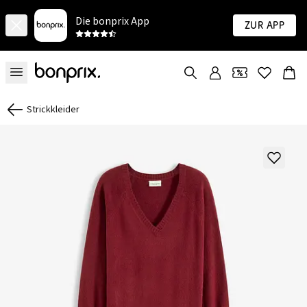
Die bonprix App
Zur App
Strickkleider