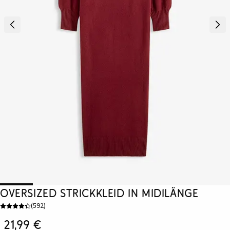
Oversized Strickkleid in Midilänge
(
592
)
21,99 €