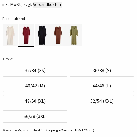
inkl. MwSt., zzgl.
Versandkosten
Farbe:
rubinrot
Größe:
32/34 (XS)
36/38 (S)
40/42 (M)
44/46 (L)
48/50 (XL)
52/54 (XXL)
56/58 (3XL)
Variante:
Regulär (Ideal für Körpergrößen von 164-172 cm)