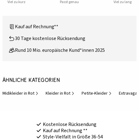
Viel zu kurz
Passt genau
Viel zu lang
Kauf auf Rechnung**
30 Tage kostenlose Rücksendung
Rund 10 Mio. europäische Kund*innen 2025
Ähnliche Kategorien
Midikleider in Rot
Kleider in Rot
Petite-Kleider
Extravagan
Kostenlose Rücksendung
Kauf auf Rechnung **
Style-Vielfalt in Größe 36-54