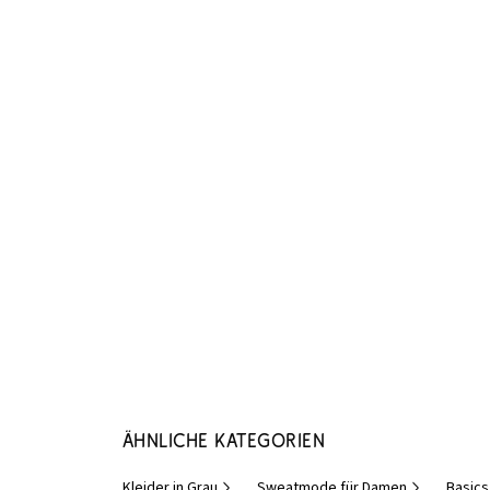
Ähnliche Kategorien
Kleider in Grau
Sweatmode für Damen
Basics