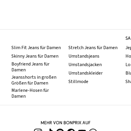
SA
Slim Fit Jeans für Damen
Stretch Jeans für Damen
Je
Skinny Jeans für Damen
Umstandsjeans
Ho
Boyfriend Jeans für
Umstandsjacken
Lo
Damen
Umstandskleider
Bl
Jeansshorts in großen
Stillmode
Sh
Größen für Damen
Marlene-Hosen für
Damen
MEHR VON BONPRIX AUF