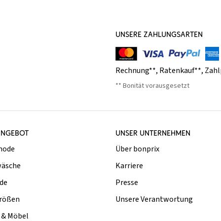
UNSERE ZAHLUNGSARTEN
Rechnung**
,
Ratenkauf**
,
Zahl
** Bonität vorausgesetzt
ANGEBOT
UNSER UNTERNEHMEN
mode
Über bonprix
äsche
Karriere
de
Presse
rößen
Unsere Verantwortung
& Möbel