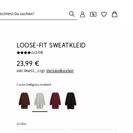
öchtest Du suchen?
Loose-fit Sweatkleid
(
104
)
23,99 €
inkl. MwSt., zzgl.
Versandkosten
Farbe:
hellgrau meliert
Größe: