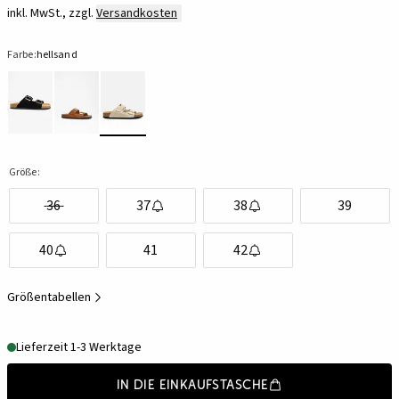
inkl. MwSt., zzgl.
Versandkosten
Farbe:
hellsand
Größe:
36
37
38
39
40
41
42
Größentabellen
Lieferzeit 1-3 Werktage
In die Einkaufstasche