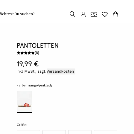
öchtest Du suchen?
Pantoletten
(
8
)
19,99 €
inkl. MwSt., zzgl.
Versandkosten
Farbe:
mango/pinklady
Größe: