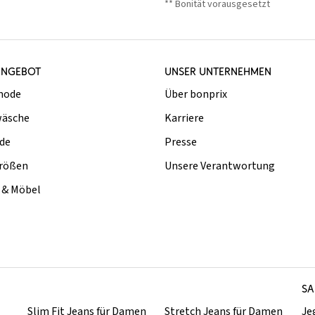
** Bonität vorausgesetzt
ANGEBOT
UNSER UNTERNEHMEN
mode
Über bonprix
äsche
Karriere
de
Presse
rößen
Unsere Verantwortung
& Möbel
SA
Slim Fit Jeans für Damen
Stretch Jeans für Damen
Je