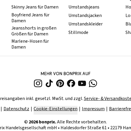
Skinny Jeans für Damen
Umstandsjeans
Ho
Boyfriend Jeans für
Umstandsjacken
Lo
Damen
Umstandskleider
Bl
Jeansshorts in großen
Stillmode
Sh
Größen für Damen
Marlene-Hosen für
Damen
MEHR VON BONPRIX AUF
reisangaben inkl. gesetzl. MwSt. und zzgl.
Service- & Versandkost
Datenschutz
Cookie-Einstellungen
Impressum
Barrierefre
©
2026
bonprix.
Alle Rechte vorbehalten.
rix Handelsgesellschaft mbH
•
Haldesdorfer Straße 61 • 22179 H