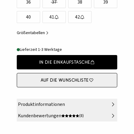
36
37
38
39
40
41
42
Größentabellen
Lieferzeit 1-3 Werktage
In die Einkaufstasche
Auf die Wunschliste
Produktinformationen
Kundenbewertungen
(8)