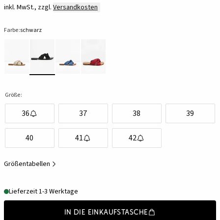
inkl. MwSt., zzgl.
Versandkosten
Farbe:
schwarz
Größe:
36
37
38
39
40
41
42
Größentabellen
Lieferzeit 1-3 Werktage
In die Einkaufstasche