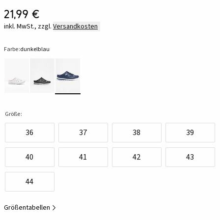
21,99 €
inkl. MwSt., zzgl.
Versandkosten
Farbe:
dunkelblau
Größe:
36
37
38
39
40
41
42
43
44
Größentabellen