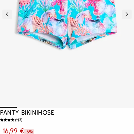
Panty Bikinihose
(
3
)
16,99 €
-5%