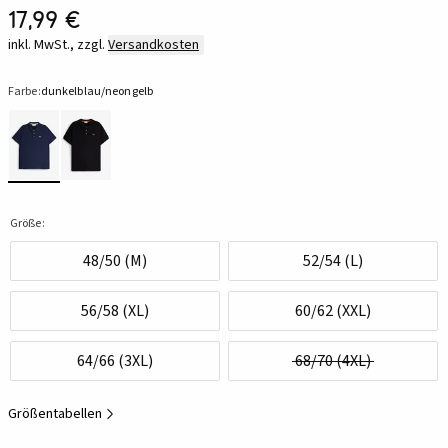
17,99 €
inkl. MwSt., zzgl.
Versandkosten
Farbe:
dunkelblau/neongelb
Größe:
48/50 (M)
52/54 (L)
56/58 (XL)
60/62 (XXL)
64/66 (3XL)
68/70 (4XL)
Größentabellen