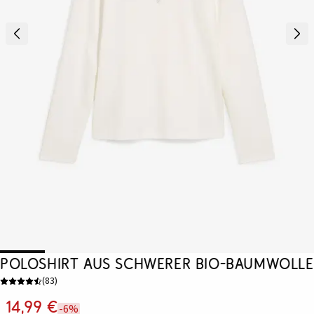
Poloshirt aus schwerer Bio-Baumwolle
(
83
)
14,99 €
-6%