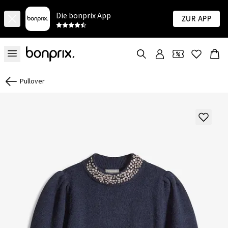
Die bonprix App
Zur App
Pullover