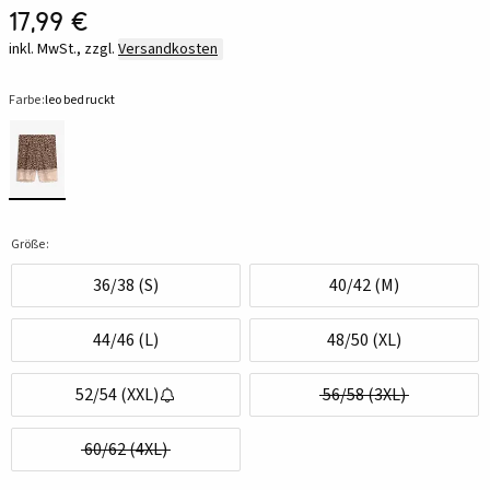
17,99 €
inkl. MwSt., zzgl.
Versandkosten
Farbe:
leo bedruckt
Größe:
36/38 (S)
40/42 (M)
44/46 (L)
48/50 (XL)
52/54 (XXL)
56/58 (3XL)
60/62 (4XL)