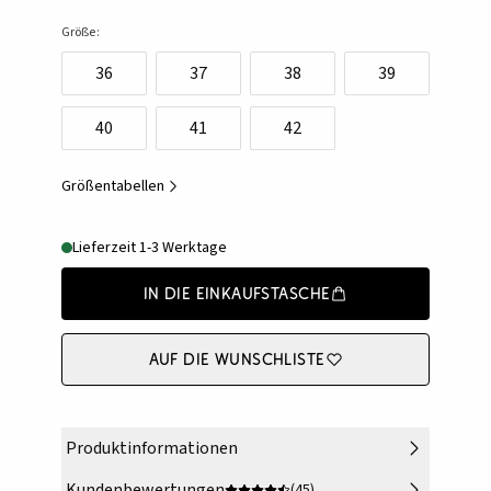
Größe:
36
37
38
39
40
41
42
Größentabellen
Lieferzeit 1-3 Werktage
In die Einkaufstasche
Auf die Wunschliste
Produktinformationen
Kundenbewertungen
(45)