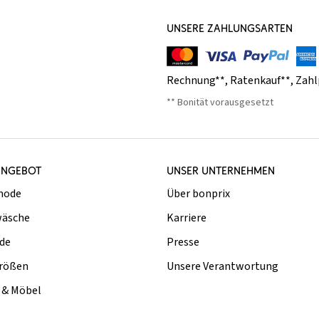
UNSERE ZAHLUNGSARTEN
Rechnung**
,
Ratenkauf**
,
Zahl
** Bonität vorausgesetzt
ANGEBOT
UNSER UNTERNEHMEN
mode
Über bonprix
äsche
Karriere
de
Presse
rößen
Unsere Verantwortung
& Möbel