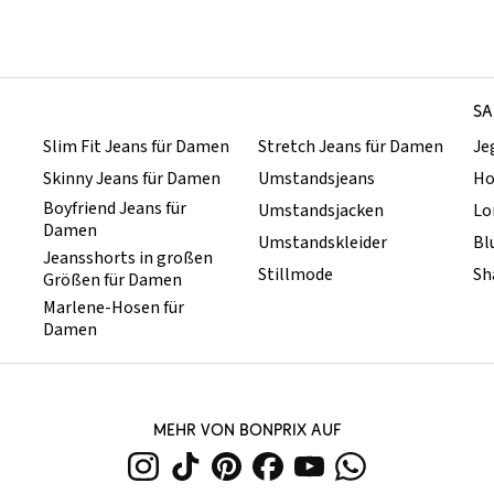
SA
Slim Fit Jeans für Damen
Stretch Jeans für Damen
Je
Skinny Jeans für Damen
Umstandsjeans
Ho
Boyfriend Jeans für
Umstandsjacken
Lo
Damen
Umstandskleider
Bl
Jeansshorts in großen
Stillmode
Sh
Größen für Damen
Marlene-Hosen für
Damen
MEHR VON BONPRIX AUF