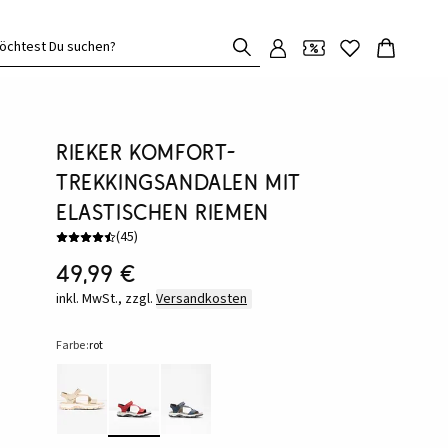
öchtest Du suchen?
Rieker Komfort-
Trekkingsandalen mit
elastischen Riemen
(
45
)
49,99 €
inkl. MwSt., zzgl.
Versandkosten
Farbe:
rot