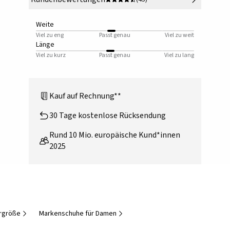
Weite
Viel zu eng
Passt genau
Viel zu weit
Länge
Viel zu kurz
Passt genau
Viel zu lang
Kauf auf Rechnung**
30 Tage kostenlose Rücksendung
Rund 10 Mio. europäische Kund*innen
2025
rgröße
Markenschuhe für Damen