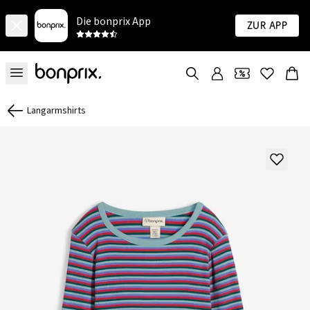
Die bonprix App
Zur App
Langarmshirts