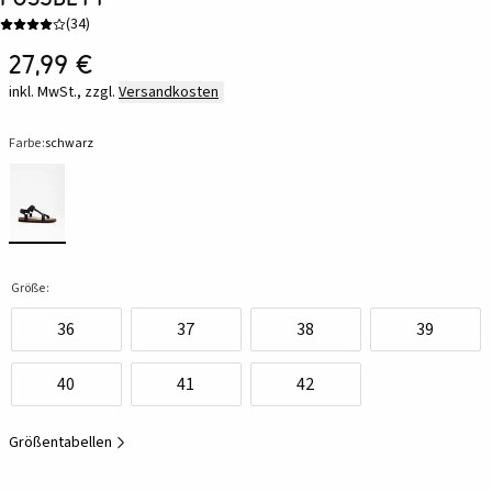
(
34
)
27,99 €
inkl. MwSt., zzgl.
Versandkosten
Farbe:
schwarz
Größe:
36
37
38
39
40
41
42
Größentabellen