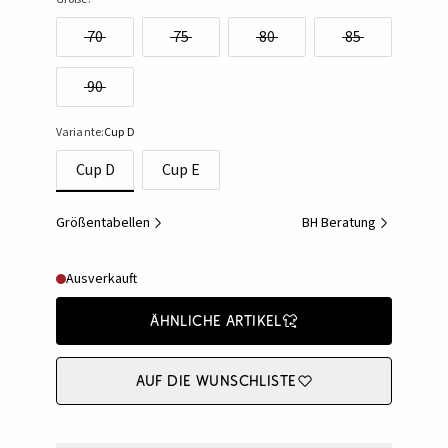
70
75
80
85
90
Variante:
Cup D
Cup D
Cup E
Größentabellen
BH Beratung
Ausverkauft
Ähnliche Artikel
Auf die Wunschliste