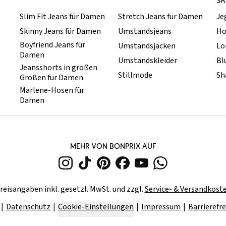
SA
Slim Fit Jeans für Damen
Stretch Jeans für Damen
Je
Skinny Jeans für Damen
Umstandsjeans
Ho
Boyfriend Jeans für
Umstandsjacken
Lo
Damen
Umstandskleider
Bl
Jeansshorts in großen
Stillmode
Sh
Größen für Damen
Marlene-Hosen für
Damen
MEHR VON BONPRIX AUF
reisangaben inkl. gesetzl. MwSt. und zzgl.
Service- & Versandkost
Datenschutz
Cookie-Einstellungen
Impressum
Barrierefre