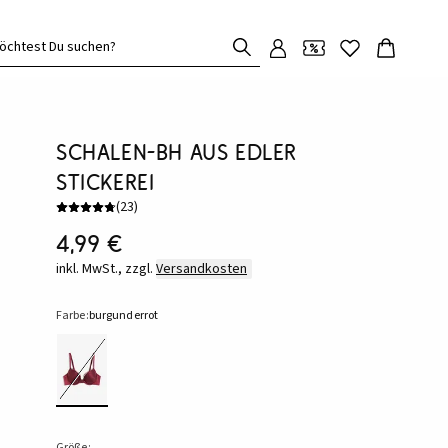
öchtest Du suchen?
Schalen-BH aus edler
Stickerei
(
23
)
4,99 €
inkl. MwSt., zzgl.
Versandkosten
Farbe:
burgunderrot
Größe: