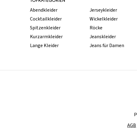
TOPKATEGORIEN
Abendkleider
Jerseykleider
Cocktailkleider
Wickelkleider
Spitzenkleider
Röcke
Kurzarmkleider
Jeanskleider
Lange Kleider
Jeans für Damen
P
AGB