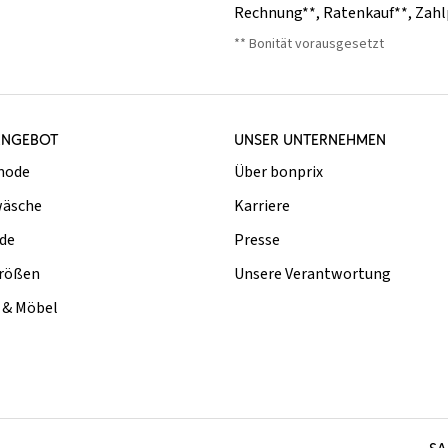
Rechnung**
,
Ratenkauf**
,
Zahl
** Bonität vorausgesetzt
ANGEBOT
UNSER UNTERNEHMEN
mode
Über bonprix
äsche
Karriere
de
Presse
rößen
Unsere Verantwortung
& Möbel