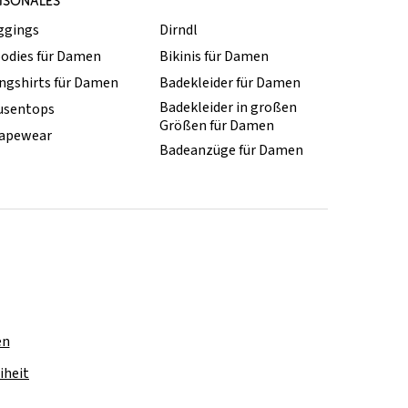
ISONALES
ggings
Dirndl
odies für Damen
Bikinis für Damen
ngshirts für Damen
Badekleider für Damen
Badekleider in großen
usentops
Größen für Damen
apewear
Badeanzüge für Damen
en
iheit