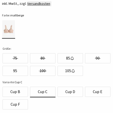
inkl. MwSt., zzgl.
Versandkosten
Farbe:
mattbeige
Größe:
75
80
85
90
95
100
105
Variante:
Cup C
Cup B
Cup C
Cup D
Cup E
Cup F