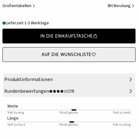
Größentabellen
BH Beratung
Lieferzeit 1-3 Werktage
In die Einkaufstasche
Auf die Wunschliste
Produktinformationen
Kundenbewertungen
(29)
Weite
Viel zu eng
Passt genau
Viel zu weit
Länge
Viel zu kurz
Passt genau
Viel zu lang