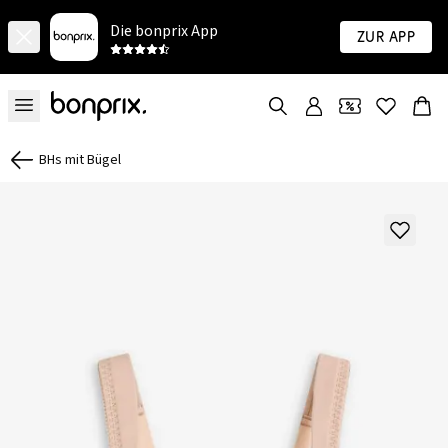
Die bonprix App
Zur App
BHs mit Bügel