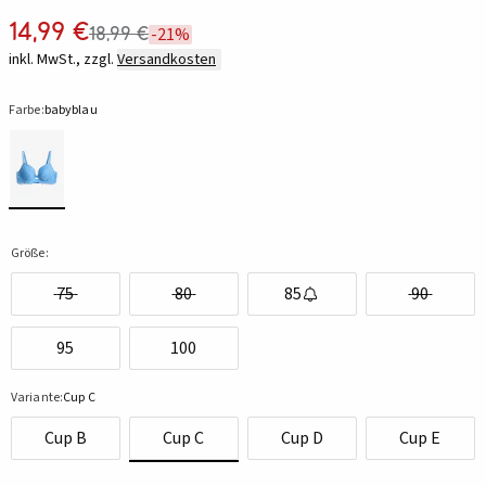
14,99 €
18,99 €
-21%
inkl. MwSt., zzgl.
Versandkosten
Farbe:
babyblau
Größe:
75
80
85
90
95
100
Variante:
Cup C
Cup B
Cup C
Cup D
Cup E