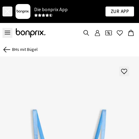
Die bonprix App
Zur App
BHs mit Bügel