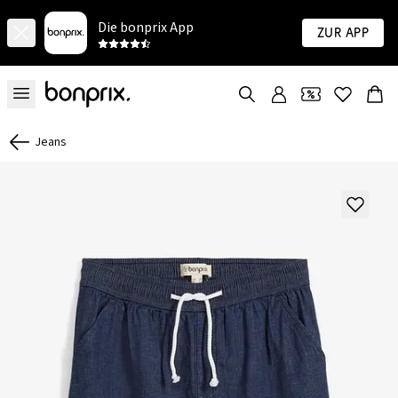
Die bonprix App
Zur App
Jeans