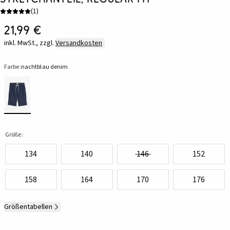
(
1
)
21,99 €
inkl. MwSt., zzgl.
Versandkosten
Farbe:
nachtblau denim
Größe:
134
140
146
152
158
164
170
176
Größentabellen