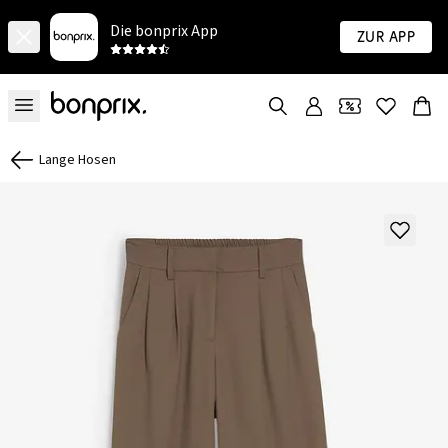
Die bonprix App
Zur App
Lange Hosen