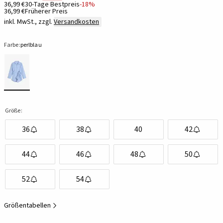
36,99 €
30-Tage Bestpreis
-18%
36,99 €
Früherer Preis
inkl. MwSt., zzgl.
Versandkosten
Farbe:
perlblau
Größe:
36
38
40
42
44
46
48
50
52
54
Größentabellen