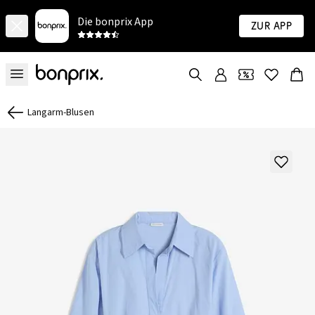
Die bonprix App
Zur App
Langarm-Blusen