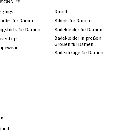
ISONALES
ggings
Dirndl
odies für Damen
Bikinis für Damen
ngshirts für Damen
Badekleider für Damen
Badekleider in großen
usentops
Größen für Damen
apewear
Badeanzüge für Damen
en
iheit