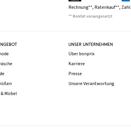
Rechnung**
,
Ratenkauf**
,
Zahl
** Bonität vorausgesetzt
ANGEBOT
UNSER UNTERNEHMEN
mode
Über bonprix
äsche
Karriere
de
Presse
rößen
Unsere Verantwortung
& Möbel