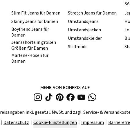
SA
Slim Fit Jeans für Damen
Stretch Jeans für Damen
Je
Skinny Jeans für Damen
Umstandsjeans
Ho
Boyfriend Jeans für
Umstandsjacken
Lo
Damen
Umstandskleider
Bl
Jeansshorts in großen
Stillmode
Sh
Größen für Damen
Marlene-Hosen für
Damen
MEHR VON BONPRIX AUF
reisangaben inkl. gesetzl. MwSt. und zzgl.
Service- & Versandkost
Datenschutz
Cookie-Einstellungen
Impressum
Barrierefre