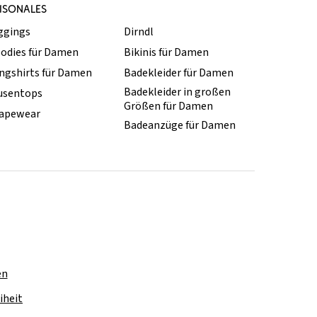
ISONALES
ggings
Dirndl
odies für Damen
Bikinis für Damen
ngshirts für Damen
Badekleider für Damen
Badekleider in großen
usentops
Größen für Damen
apewear
Badeanzüge für Damen
en
iheit