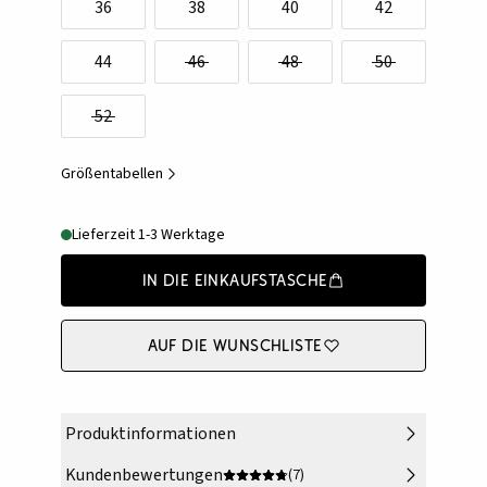
36
38
40
42
44
46
48
50
52
Größentabellen
Lieferzeit 1-3 Werktage
In die Einkaufstasche
Auf die Wunschliste
Produktinformationen
Kundenbewertungen
(7)