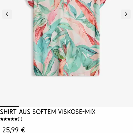
Shirt aus softem Viskose-Mix
(
1
)
25,99 €