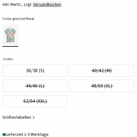
inkl. MwSt., zzgl.
Versandkosten
Farbe:
grün/rot floral
Größe:
36/38 (S)
40/42 (M)
44/46 (L)
48/50 (XL)
52/54 (XXL)
Größentabellen
Lieferzeit 1-3 Werktage