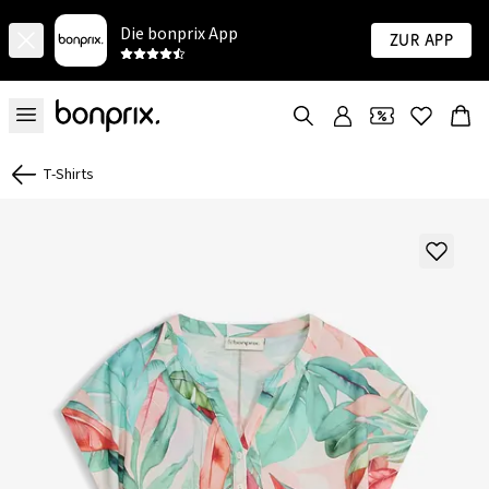
Die bonprix App
Zur App
T-Shirts