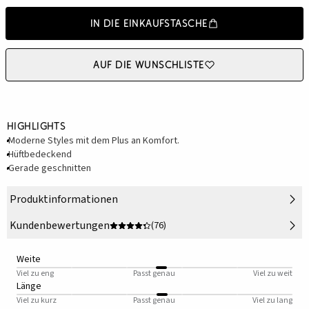
In die Einkaufstasche
Auf die Wunschliste
Highlights
Moderne Styles mit dem Plus an Komfort.
Hüftbedeckend
Gerade geschnitten
Produktinformationen
Kundenbewertungen
(76)
Weite
Viel zu eng
Passt genau
Viel zu weit
Länge
Viel zu kurz
Passt genau
Viel zu lang