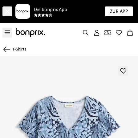
Die bonprix App
Zur App
T-Shirts