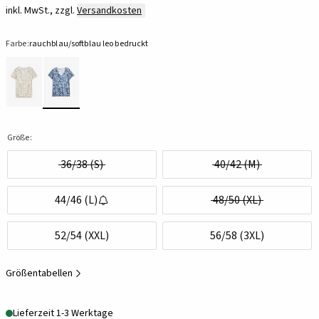
inkl. MwSt., zzgl.
Versandkosten
Farbe:
rauchblau/softblau leo bedruckt
Größe:
36/38 (S)
40/42 (M)
44/46 (L)
48/50 (XL)
52/54 (XXL)
56/58 (3XL)
Größentabellen
Lieferzeit 1-3 Werktage