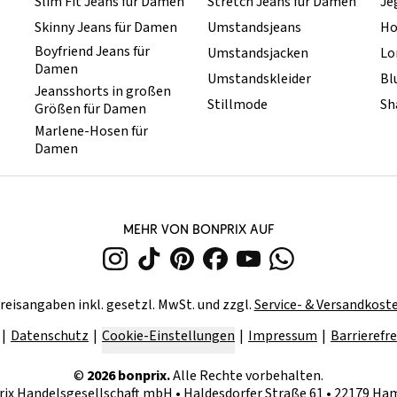
Slim Fit Jeans für Damen
Stretch Jeans für Damen
Je
Skinny Jeans für Damen
Umstandsjeans
Ho
Boyfriend Jeans für
Umstandsjacken
Lo
Damen
Umstandskleider
Bl
Jeansshorts in großen
Stillmode
Sh
Größen für Damen
Marlene-Hosen für
Damen
MEHR VON BONPRIX AUF
reisangaben inkl. gesetzl. MwSt. und zzgl.
Service- & Versandkost
Datenschutz
Cookie-Einstellungen
Impressum
Barrierefre
©
2026
bonprix.
Alle Rechte vorbehalten.
rix Handelsgesellschaft mbH
•
Haldesdorfer Straße 61 • 22179 H