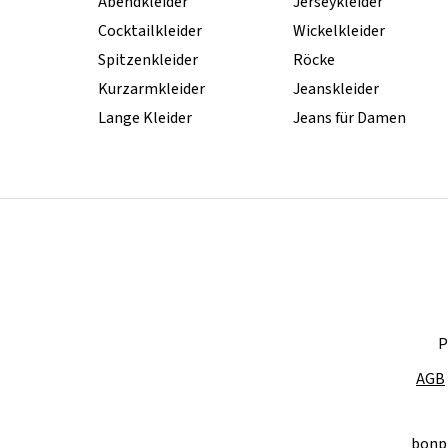
Abendkleider
Jerseykleider
Cocktailkleider
Wickelkleider
Spitzenkleider
Röcke
Kurzarmkleider
Jeanskleider
Lange Kleider
Jeans für Damen
P
AGB
bonp