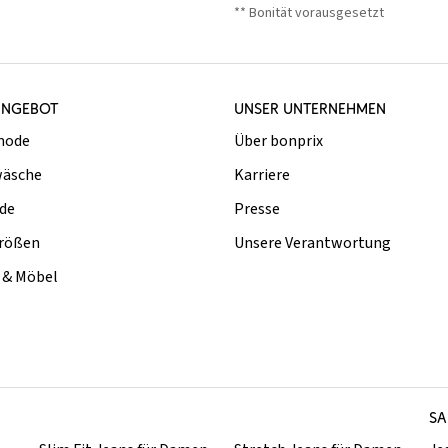
** Bonität vorausgesetzt
ANGEBOT
UNSER UNTERNEHMEN
mode
Über bonprix
äsche
Karriere
de
Presse
rößen
Unsere Verantwortung
& Möbel
SA