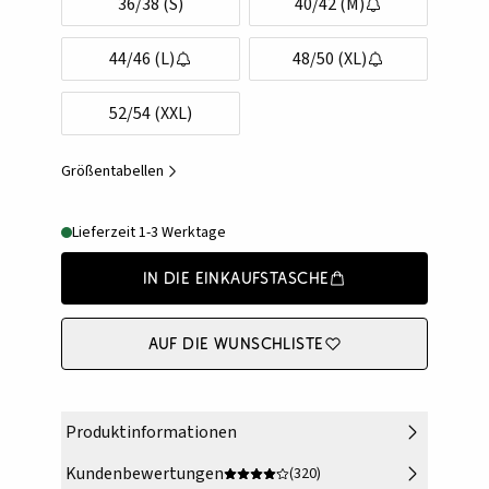
36/38 (S)
40/42 (M)
44/46 (L)
48/50 (XL)
52/54 (XXL)
Größentabellen
Lieferzeit 1-3 Werktage
In die Einkaufstasche
Auf die Wunschliste
Produktinformationen
Kundenbewertungen
(320)