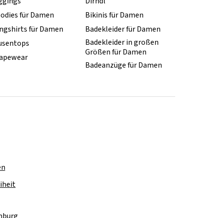
ggings
Dirndl
odies für Damen
Bikinis für Damen
ngshirts für Damen
Badekleider für Damen
Badekleider in großen
usentops
Größen für Damen
apewear
Badeanzüge für Damen
en
iheit
amburg