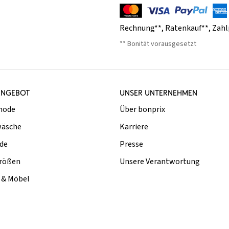
Rechnung**
,
Ratenkauf**
,
Zahl
** Bonität vorausgesetzt
ANGEBOT
UNSER UNTERNEHMEN
mode
Über bonprix
äsche
Karriere
de
Presse
rößen
Unsere Verantwortung
& Möbel