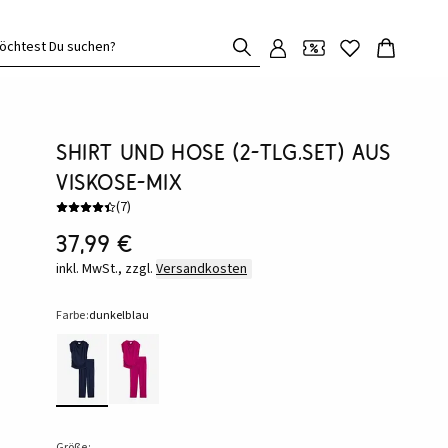
öchtest Du suchen?
Shirt und Hose (2-tlg.Set) aus
Viskose-Mix
(
7
)
37,99 €
inkl. MwSt., zzgl.
Versandkosten
Farbe:
dunkelblau
Größe: