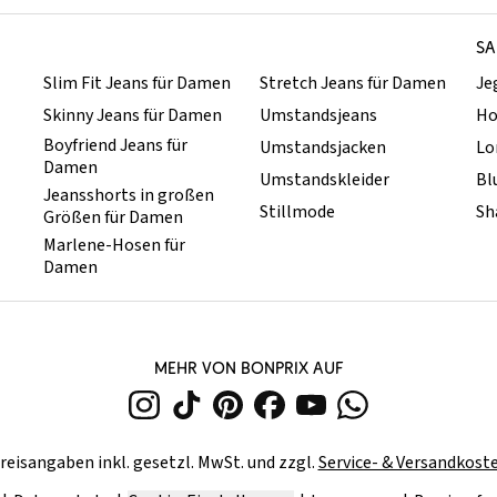
SA
Slim Fit Jeans für Damen
Stretch Jeans für Damen
Je
Skinny Jeans für Damen
Umstandsjeans
Ho
Boyfriend Jeans für
Umstandsjacken
Lo
Damen
Umstandskleider
Bl
Jeansshorts in großen
Stillmode
Sh
Größen für Damen
Marlene-Hosen für
Damen
MEHR VON BONPRIX AUF
reisangaben inkl. gesetzl. MwSt. und zzgl.
Service- & Versandkost