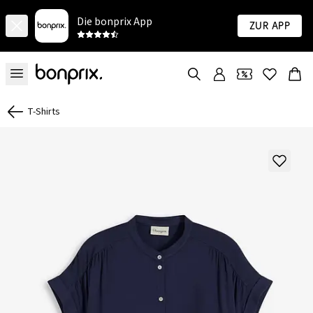
Die bonprix App
Zur App
T-Shirts