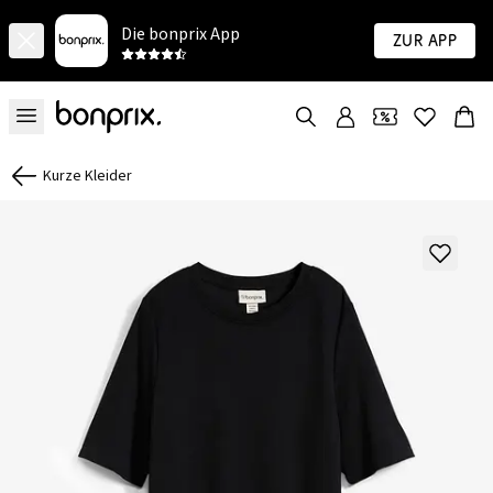
Die bonprix App
Zur App
Kurze Kleider