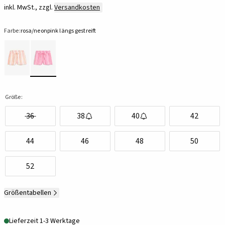
inkl. MwSt., zzgl.
Versandkosten
Farbe:
rosa/neonpink längs gestreift
Größe:
36
38
40
42
44
46
48
50
52
Größentabellen
Lieferzeit 1-3 Werktage