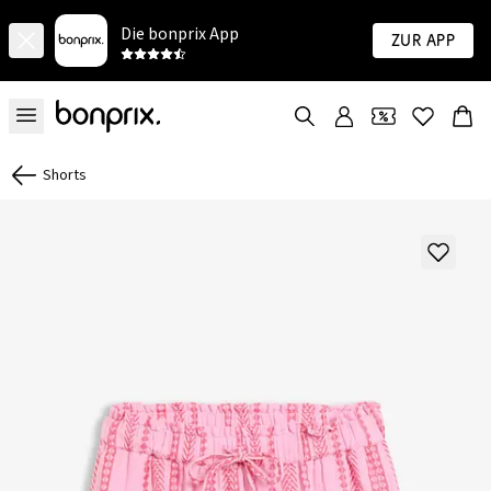
Die bonprix App
Zur App
Shorts